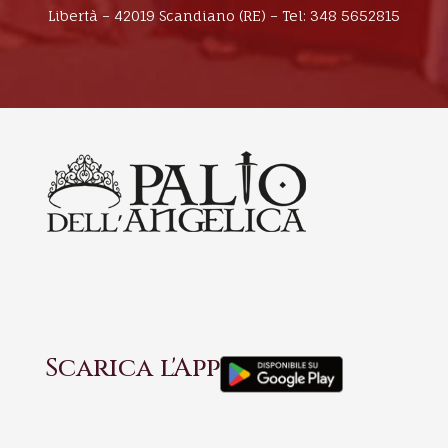
Libertà – 42019 Scandiano (RE) – Tel: 348 5652815
Scarica l'App