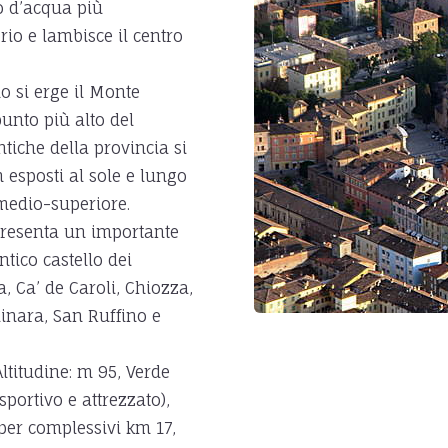
so d’acqua più
orio e lambisce il centro
o si erge il Monte
punto più alto del
tiche della provincia si
n esposti al sole e lungo
o medio-superiore.
presenta un importante
ntico castello dei
a, Ca’ de Caroli, Chiozza,
dinara, San Ruffino e
Altitudine: m 95, Verde
portivo e attrezzato),
6 per complessivi km 17,