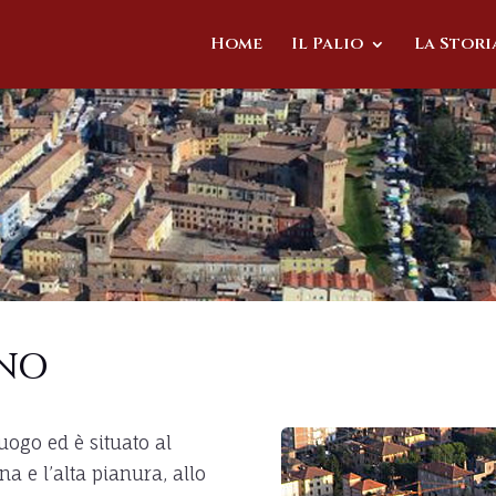
Home
Il Palio
La Stori
ANO
uogo ed è situato al
na e l’alta pianura, allo