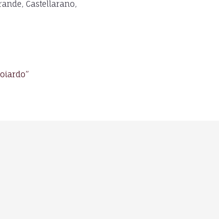
rande, Castellarano,
Boiardo”