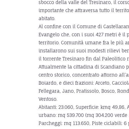
sbocco della valle del Tresinaro, il cor
importante che attraversa tutto il territ
abitato.
Al confine con il Comune di Castellaran
Evangelo che, con i suoi 427 metri è il 
territorio. Comunità umane fra le più an
installarono sui suoi modesti rilievi be
il torrente Tresinaro fin dal Paleolitic
Attualmente la cittadina di Scandiano 
centro storico, concentrato attorno all’a
Boiardo, e dieci frazioni: Arceto, Cacciol
Fellegara, Jano, Pratissolo, Bosco, Ron
Ventoso.
Abitanti: 23.060, Superficie: kmq 49,86, 
urbano: mq 539.700 (mq 304.200 verde s
Parcheggi: mq 113.650, Piste ciclabili: 